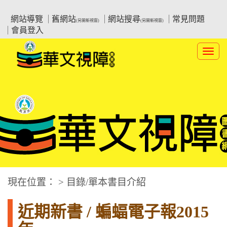
跳
:::上側區塊
教育部華文視障電子圖書館
到
網站導覽
舊網站
網站搜尋
常見問題
(另開新視窗)
(另開新視窗)
主
會員登入
要
內
Toggl
容
navig
華文視障電子圖書網
:::中央區塊
現在位置： > 目錄/單本書目介紹
近期新書 / 蝙蝠電子報2015