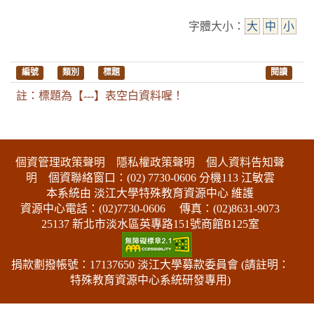
字體大小：
大
中
小
編號
類別
標題
閱讀
註：標題為【---】表空白資料喔！
:::下側區塊
個資管理政策聲明
隱私權政策聲明
個人資料告知聲
明
個資聯絡窗口：(02) 7730-0606 分機113 江敏雲
本系統由 淡江大學特殊教育資源中心 維護
資源中心電話：(02)7730-0606
傳真：(02)8631-9073
25137 新北市淡水區英專路151號商館B125室
捐款劃撥帳號：17137650 淡江大學募款委員會 (請註明：
特殊教育資源中心系統研發專用)