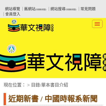
跳
:::上側區塊
教育部華文視障電子圖書館
到
網站導覽
舊網站
網站搜尋
常見問題
(另開新視窗)
(另開新視窗)
主
會員登入
要
內
Toggl
容
navig
華文視障電子圖書網
:::中央區塊
現在位置： > 目錄/單本書目介紹
近期新書 / 中國時報系新聞