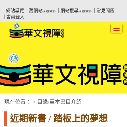
跳
:::上側區塊
教育部華文視障電子圖書館
到
網站導覽
舊網站
網站搜尋
常見問題
(另開新視窗)
(另開新視窗)
主
會員登入
要
內
Toggl
容
navig
華文視障電子圖書網
:::中央區塊
現在位置： > 目錄/單本書目介紹
近期新書 / 踏板上的夢想