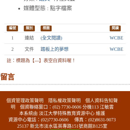
媒體型態 : 點字檔案
編號
類別
標題
閱讀
1
連結
(全文閱讀)
WCBE
2
文件
踏板上的夢想
WCBE
註：標題為【---】表空白資料喔！
留言
:::下側區塊
個資管理政策聲明
隱私權政策聲明
個人資料告知聲
明
個資聯絡窗口：(02) 7730-0606 分機113 江敏雲
本系統由 淡江大學特殊教育資源中心 維護
資源中心電話：(02)7730-0606
傳真：(02)8631-9073
25137 新北市淡水區英專路151號商館B125室