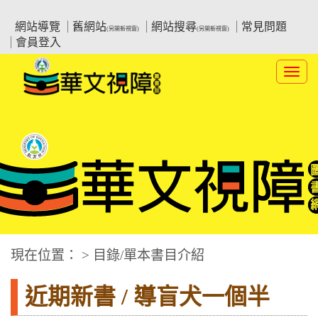
跳
:::上側區塊
教育部華文視障電子圖書館
到
網站導覽
舊網站
網站搜尋
常見問題
(另開新視窗)
(另開新視窗)
主
會員登入
要
內
Toggl
容
navig
華文視障電子圖書網
:::中央區塊
現在位置： > 目錄/單本書目介紹
近期新書 / 導盲犬一個半