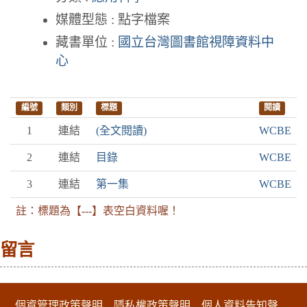
媒體型態 : 點字檔案
藏書單位 :
國立台灣圖書館視障資料中
心
編號
類別
標題
閱讀
1
連結
(全文閱讀)
WCBE
2
連結
目錄
WCBE
3
連結
第一集
WCBE
註：標題為【---】表空白資料喔！
留言
:::下側區塊
個資管理政策聲明
隱私權政策聲明
個人資料告知聲