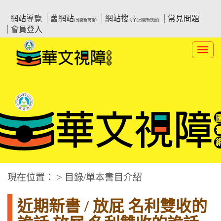
跳
:::上側區塊
教育部華文視障電子圖書館
到
網站導覽
舊網站
網站搜尋
常見問題
(另開新視窗)
(另開新視窗)
主
會員登入
要
內
Toggl
容
navig
華文視障電子圖書網
:::中央區塊
現在位置： > 目錄/單本書目介紹
近期新書 / 放屁 名利雙收的