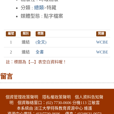
分類 :
總類
>特藏
媒體型態 : 點字檔案
編號
類別
標題
閱讀
1
連結
(全文)
WCBE
2
連結
全書
WCBE
註：標題為【---】表空白資料喔！
留言
:::下側區塊
個資管理政策聲明
隱私權政策聲明
個人資料告知聲
明
個資聯絡窗口：(02) 7730-0606 分機113 江敏雲
本系統由 淡江大學特殊教育資源中心 維護
資源中心電話：(02)7730-0606
傳真：(02)8631-9073