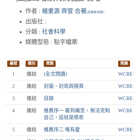
作者 :
楊重源 齊萱 合著
(另開新視窗)
出版社 :
分類 :
社會科學
媒體型態 : 點字檔案
編號
類別
標題
閱讀
1
連結
(全文閱讀)
WCBE
2
連結
封面、封底與摺頁
WCBE
3
連結
目錄
WCBE
4
連結
推薦序一 看到痛苦，無法克制
WCBE
自己，這就是慈悲
5
連結
推薦序二 唯有愛
WCBE