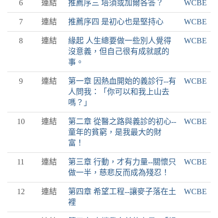
6
連結
推薦序三 塔須或加爾各答？
WCBE
7
連結
推薦序四 是初心也是堅持心
WCBE
8
連結
緣起 人生總要做一些別人覺得
WCBE
沒意義，但自己很有成就感的
事。
9
連結
第一章 因熱血開始的義診行--有
WCBE
人問我：「你可以和我上山去
嗎？」
10
連結
第二章 從醫之路與義診的初心--
WCBE
童年的貧窮，是我最大的財
富！
11
連結
第三章 行動，才有力量--關懷只
WCBE
做一半，慈悲反而成為殘忍！
12
連結
第四章 希望工程--讓麥子落在土
WCBE
裡