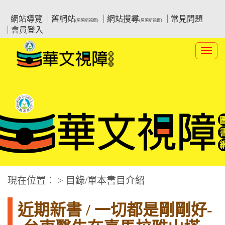
跳
:::上側區塊
教育部華文視障電子圖書館
到
網站導覽
舊網站
網站搜尋
常見問題
(另開新視窗)
(另開新視窗)
主
會員登入
要
內
Toggl
容
navig
華文視障電子圖書網
:::中央區塊
現在位置： > 目錄/單本書目介紹
近期新書 / 一切都是剛剛好-