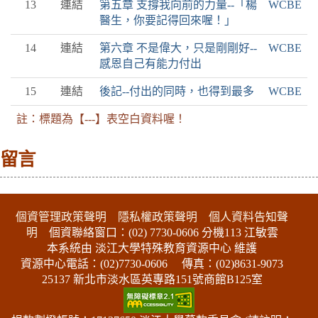
13
連結
第五章 支撐我向前的力量--「楊
WCBE
醫生，你要記得回來喔！」
14
連結
第六章 不是偉大，只是剛剛好--
WCBE
感恩自己有能力付出
15
連結
後記--付出的同時，也得到最多
WCBE
註：標題為【---】表空白資料喔！
留言
:::下側區塊
個資管理政策聲明
隱私權政策聲明
個人資料告知聲
明
個資聯絡窗口：(02) 7730-0606 分機113 江敏雲
本系統由 淡江大學特殊教育資源中心 維護
資源中心電話：(02)7730-0606
傳真：(02)8631-9073
25137 新北市淡水區英專路151號商館B125室