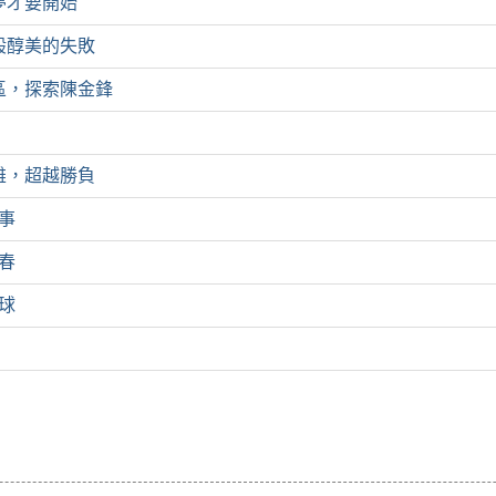
夢才要開始
般醇美的失敗
區，探索陳金鋒
雄，超越勝負
生事
青春
棒球