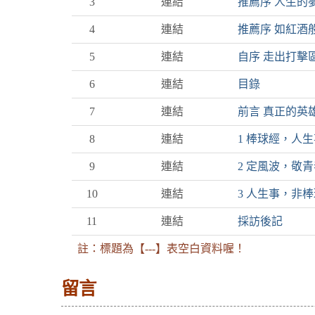
3
連結
推薦序 人生的
4
連結
推薦序 如紅酒
5
連結
自序 走出打擊
6
連結
目錄
7
連結
前言 真正的英
8
連結
1 棒球經，人
9
連結
2 定風波，敬
10
連結
3 人生事，非
11
連結
採訪後記
註：標題為【---】表空白資料喔！
留言
:::下側區塊