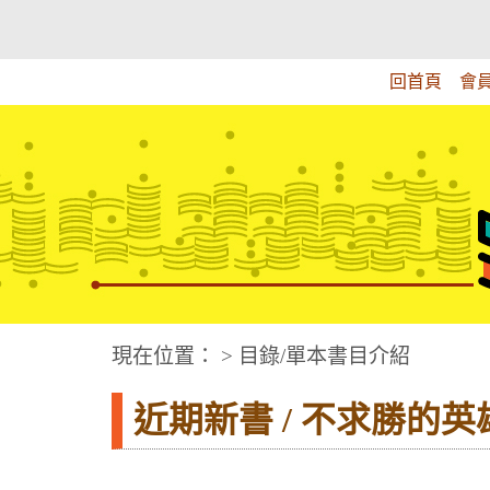
跳
:::上側區塊
教育部華文視障電子圖書館
到
主
回首頁
會
要
內
容
華文視障電子圖書網
:::中央區塊
現在位置： > 目錄/單本書目介紹
近期新書 / 不求勝的英雄