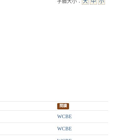
字體大小：
大
中
小
閱讀
WCBE
WCBE