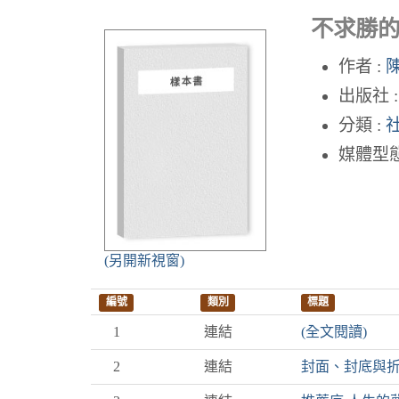
不求勝的
作者 :
出版社 :
分類 :
媒體型態
(另開新視窗)
編號
類別
標題
1
連結
(全文閱讀)
2
連結
封面、封底與