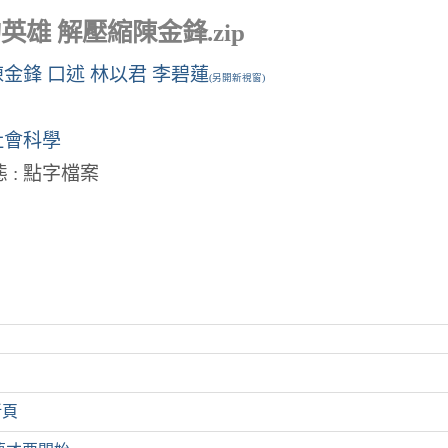
英雄 解壓縮陳金鋒.zip
陳金鋒 口述 林以君 李碧蓮
(另開新視窗)
社會科學
 : 點字檔案
折頁