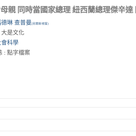
母親 同時當國家總理 紐西蘭總理傑辛達
瑪德琳 查普曼
(另開新視窗)
: 大是文化
社會科學
 : 點字檔案