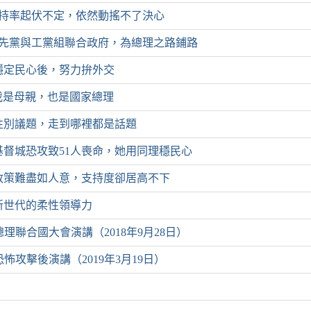
8 支持率起伏不定，依然動搖不了決心
9 優先黨與工黨組聯合政府，為總理之路鋪路
10 穩定民心後，努力拚外交
11 我是母親，也是國家總理
12 性別議題，走到哪裡都是話題
13 基督城恐攻致51人喪命，她用同理穩民心
14 政策難盡如人意，支持度卻居高不下
5 新世代的柔性領導力
理聯合國大會演講（2018年9月28日）
怖攻擊後演講（2019年3月19日）