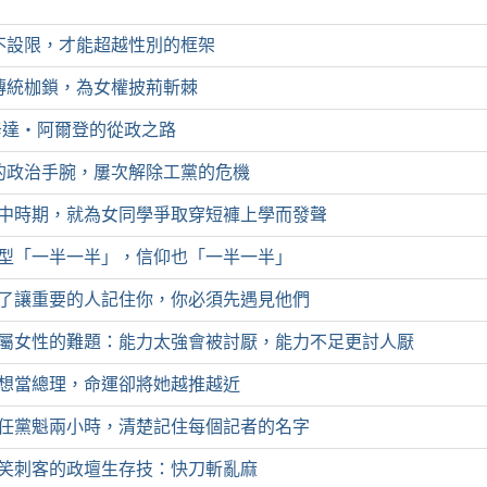
不設限，才能超越性別的框架
傳統枷鎖，為女權披荊斬棘
辛達‧阿爾登的從政之路
的政治手腕，屢次解除工黨的危機
1 高中時期，就為女同學爭取穿短褲上學而發聲
2 髮型「一半一半」，信仰也「一半一半」
3 為了讓重要的人記住你，你必須先遇見他們
 4 專屬女性的難題：能力太強會被討厭，能力不足更討人厭
5 不想當總理，命運卻將她越推越近
6 擔任黨魁兩小時，清楚記住每個記者的名字
7 微笑刺客的政壇生存技：快刀斬亂麻