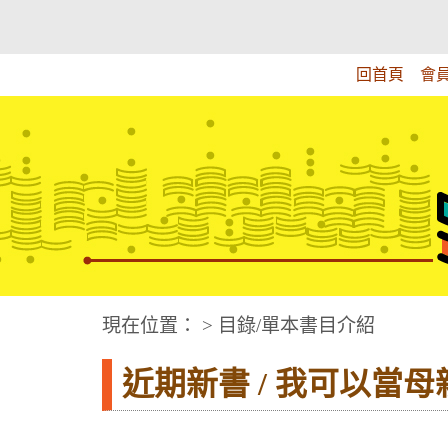
跳
:::上側區塊
教育部華文視障電子圖書館
到
主
回首頁
會
要
內
容
華文視障電子圖書網
:::中央區塊
現在位置： > 目錄/單本書目介紹
近期新書 / 我可以當