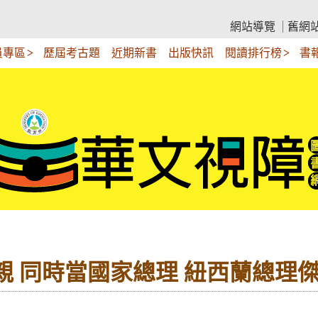
網站導覽
舊網
員專區
歷屆考古題
近期新書
出版快訊
閱讀排行榜
書
母親 同時當國家總理 紐西蘭總理