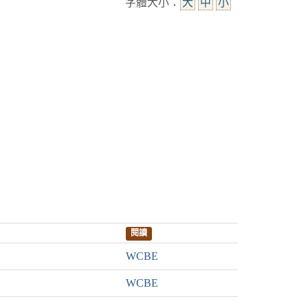
字體大小：
大
中
小
閱讀
WCBE
WCBE