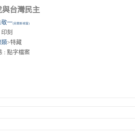
虎與台灣民主
朱敬一
(另開新視窗)
: 印刻
總類
>特藏
 : 點字檔案