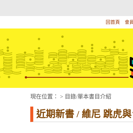
跳
:::上側區塊
教育部華文視障電子圖書館
到
主
回首頁
會
要
內
容
華文視障電子圖書網
:::中央區塊
現在位置： > 目錄/單本書目介紹
近期新書 / 維尼 跳虎