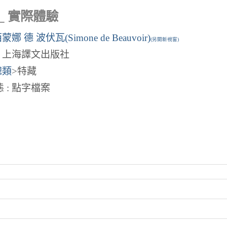
_ 實際體驗
蒙娜 德 波伏瓦(Simone de Beauvoir)
(另開新視窗)
: 上海譯文出版社
總類
>特藏
 : 點字檔案