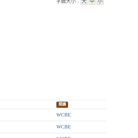
字體大小：
大
中
小
閱讀
WCBE
WCBE