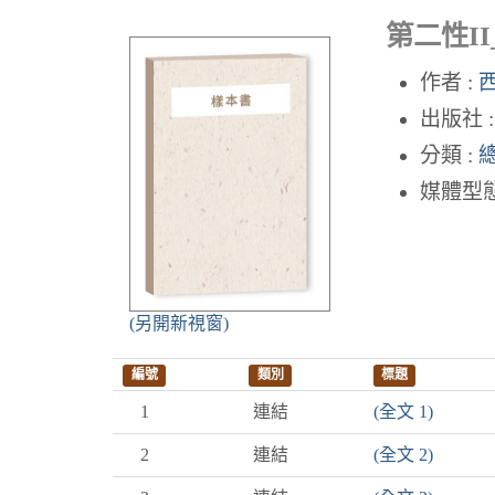
第二性II
作者 :
西
出版社 
分類 :
媒體型態
(另開新視窗)
編號
類別
標題
1
連結
(全文 1)
2
連結
(全文 2)