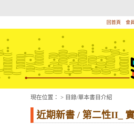
跳
:::上側區塊
教育部華文視障電子圖書館
到
主
回首頁
會
要
內
容
華文視障電子圖書網
:::中央區塊
現在位置： > 目錄/單本書目介紹
近期新書 / 第二性II_