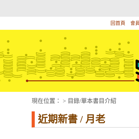
跳
:::上側區塊
教育部華文視障電子圖書館
到
主
回首頁
會
要
內
容
華文視障電子圖書網
:::中央區塊
現在位置： > 目錄/單本書目介紹
近期新書 / 月老