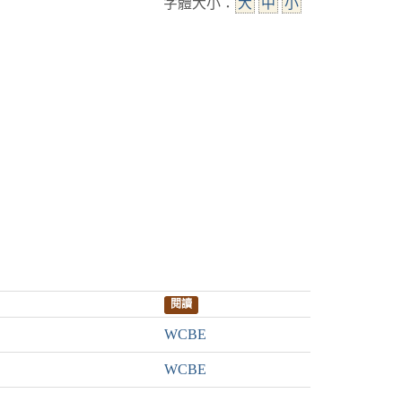
字體大小：
大
中
小
閱讀
WCBE
WCBE