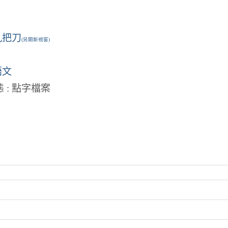
九把刀
(另開新視窗)
語文
 : 點字檔案