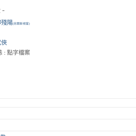
-
柳殘陽
(另開新視窗)
武俠
 : 點字檔案