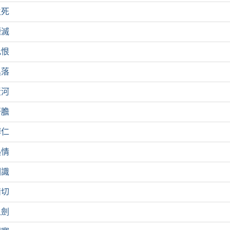
生死
煙滅
此恨
俱落
黃河
肝膽
搏仁
熱情
相識
情切
之劍