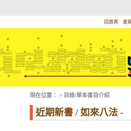
跳
:::上側區塊
教育部華文視障電子圖書館
到
主
回首頁
會
要
內
容
華文視障電子圖書網
:::中央區塊
現在位置： > 目錄/單本書目介紹
近期新書 / 如來八法 -