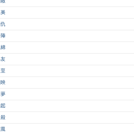
猶敵
其美
絕仇
奇陣
連綿
為友
交至
相映
驚夢
四起
止殺
腥風