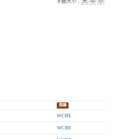
字體大小：
大
中
小
閱讀
WCBE
WCBE