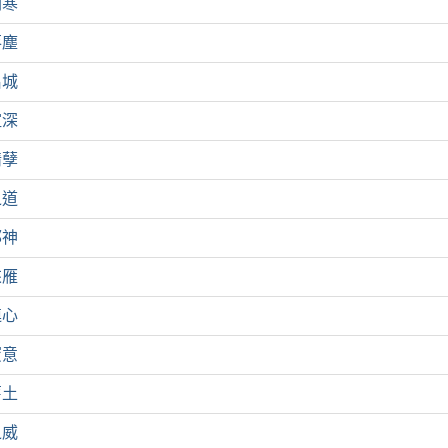
劍寒
落塵
名城
誼深
情孽
之道
邪神
來雁
連心
蜜意
舊土
之威