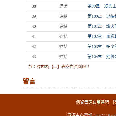
38
連結
第99章 凌雲
39
連結
第100章 以德
40
連結
第101章 烽火
41
連結
第102章 血影
42
連結
第103章 多少
43
連結
第104章 揚帆
註：標題為【---】表空白資料喔！
留言
:::下側區塊
個資管理政策聲明
資源中心電話：(02)7730-06