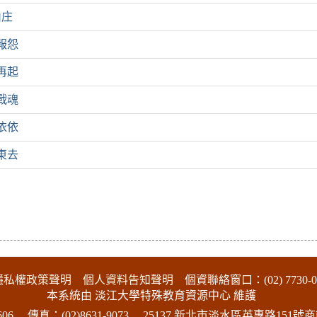
山庄
報怨
再起
戰魂
依依
東去
隱私權政策聲明
個人資料告知聲明
個資聯絡窗口：(02) 7730-0
本系統由 淡江大學特殊教育資源中心 維護
06
傳真：(02)8631-9073
25137 新北市淡水區英專路151號商