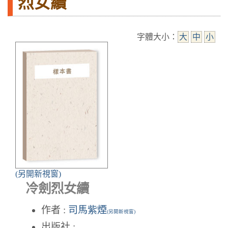
烈女續
字體大小：
大
中
小
(另開新視窗)
冷劍烈女續
作者 :
司馬紫煙
(另開新視窗)
出版社 :