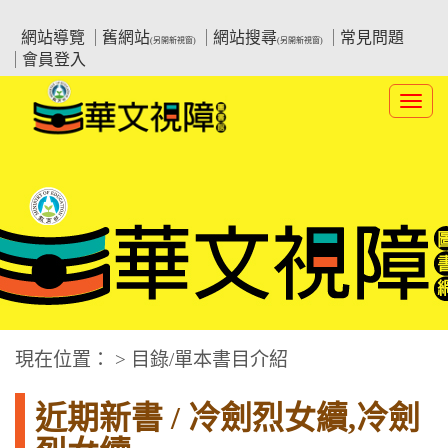
跳
:::上側區塊
教育部華文視障電子圖書館
到
網站導覽
舊網站
網站搜尋
常見問題
(另開新視窗)
(另開新視窗)
主
會員登入
要
內
Toggl
容
navig
華文視障電子圖書網
:::中央區塊
現在位置： > 目錄/單本書目介紹
近期新書 / 冷劍烈女續,冷劍