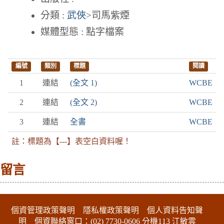
分類 :
武俠
>司馬紫煙
媒體型態 : 點字檔案
編號
類別
標題
閱讀
1
連結
(全文 1)
WCBE
2
連結
(全文 2)
WCBE
3
連結
全書
WCBE
註：標題為【---】表空白資料喔！
留言
:::下側區塊
個資管理政策聲明
隱私權政策聲明
個人資料告知聲
明
個資聯絡窗口：(02) 7730-0606 分機113 江敏雲