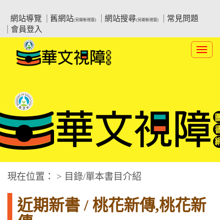
跳
:::上側區塊
教育部華文視障電子圖書館
到
網站導覽
舊網站
網站搜尋
常見問題
(另開新視窗)
(另開新視窗)
主
會員登入
要
內
Toggl
容
navig
華文視障電子圖書網
:::中央區塊
現在位置： > 目錄/單本書目介紹
近期新書 / 桃花新傳,桃花新