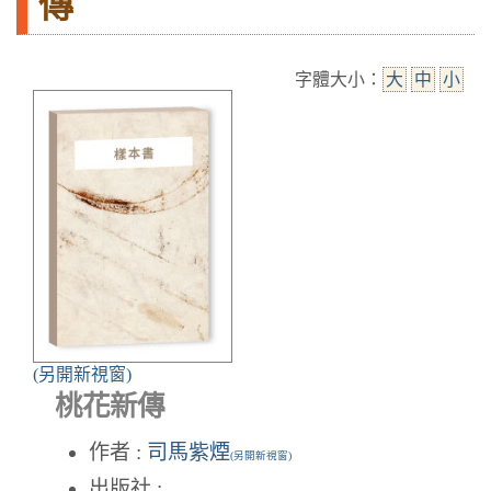
傳
字體大小：
大
中
小
(另開新視窗)
桃花新傳
作者 :
司馬紫煙
(另開新視窗)
出版社 :