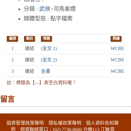
分類 :
武俠
>司馬紫煙
媒體型態 : 點字檔案
編號
類別
標題
閱讀
1
連結
(全文 1)
WCBE
2
連結
(全文 2)
WCBE
3
連結
全書
WCBE
註：標題為【---】表空白資料喔！
留言
:::下側區塊
個資管理政策聲明
隱私權政策聲明
個人資料告知聲
明
個資聯絡窗口：(02) 7730-0606 分機113 江敏雲