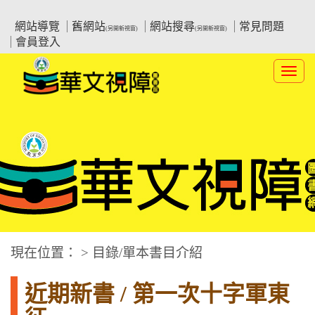
跳
:::上側區塊
教育部華文視障電子圖書館
到
網站導覽
舊網站
網站搜尋
常見問題
(另開新視窗)
(另開新視窗)
主
會員登入
要
內
Toggl
容
navig
華文視障電子圖書網
:::中央區塊
現在位置： > 目錄/單本書目介紹
近期新書 / 第一次十字軍東