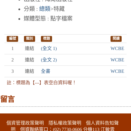
分類 :
總類
>特藏
媒體型態 : 點字檔案
編號
類別
標題
閱讀
1
連結
(全文 1)
WCBE
2
連結
(全文 2)
WCBE
3
連結
全書
WCBE
註：標題為【---】表空白資料喔！
留言
:::下側區塊
個資管理政策聲明
隱私權政策聲明
個人資料告知聲
明
個資聯絡窗口：(02) 7730-0606 分機113 江敏雲