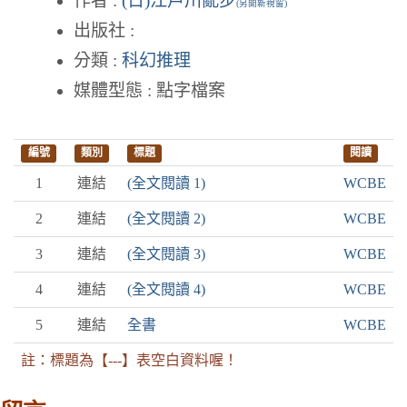
作者 :
(日)江戶川亂步
(另開新視窗)
出版社 :
分類 :
科幻推理
媒體型態 : 點字檔案
編號
類別
標題
閱讀
1
連結
(全文閱讀 1)
WCBE
2
連結
(全文閱讀 2)
WCBE
3
連結
(全文閱讀 3)
WCBE
4
連結
(全文閱讀 4)
WCBE
5
連結
全書
WCBE
註：標題為【---】表空白資料喔！