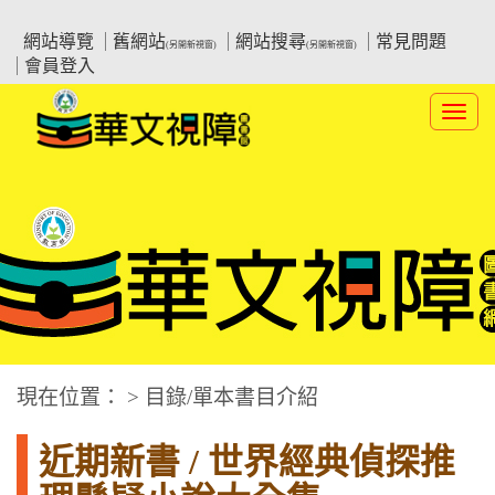
跳
:::上側區塊
教育部華文視障電子圖書館
到
網站導覽
舊網站
網站搜尋
常見問題
(另開新視窗)
(另開新視窗)
主
會員登入
要
內
Toggl
容
navig
華文視障電子圖書網
:::中央區塊
現在位置： > 目錄/單本書目介紹
近期新書 / 世界經典偵探推