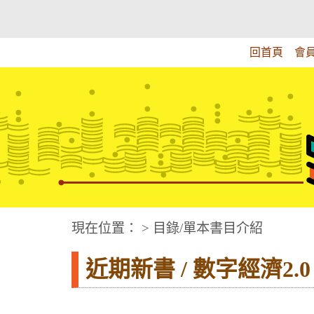
跳
:::上側區塊
教育部華文視障電子圖書館
到
主
回首頁
會
要
內
容
華文視障電子圖書網
:::中央區塊
現在位置： > 目錄/單本書目介紹
近期新書 / 數字經濟2.0