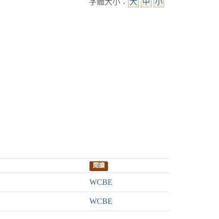
字體大小：
大
中
小
閱讀
WCBE
WCBE