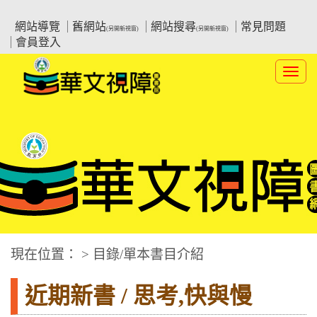
跳
:::上側區塊
教育部華文視障電子圖書館
到
網站導覽
舊網站
網站搜尋
常見問題
(另開新視窗)
(另開新視窗)
主
會員登入
要
內
Toggl
容
navig
華文視障電子圖書網
:::中央區塊
現在位置： > 目錄/單本書目介紹
近期新書 / 思考,快與慢