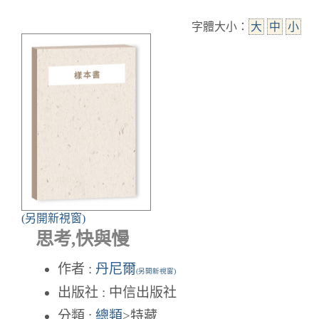
字體大小：
大
中
小
(另開新視窗)
思考,快與慢
作者 :
丹尼爾
(另開新視窗)
出版社 : 中信出版社
分類 :
總類
>特藏