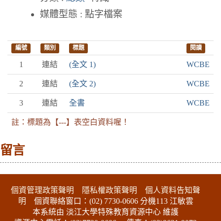
媒體型態 : 點字檔案
編號
類別
標題
閱讀
1
連結
(全文 1)
WCBE
2
連結
(全文 2)
WCBE
3
連結
全書
WCBE
註：標題為【---】表空白資料喔！
留言
:::下側區塊
個資管理政策聲明
隱私權政策聲明
個人資料告知聲
明
個資聯絡窗口：(02) 7730-0606 分機113 江敏雲
本系統由 淡江大學特殊教育資源中心 維護