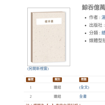
鯨吞億萬
作者 :
湯
出版社 
分類 :
媒體型態
(另開新視窗)
編號
類別
標題
1
連結
(全文)
2
連結
全書