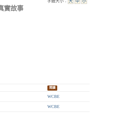
字體大小：
大
中
小
真實故事
閱讀
WCBE
WCBE