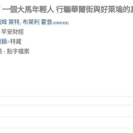
 一個大馬年輕人 行騙華爾街與好萊塢的
姆 萊特, 布萊利 霍普
(另開新視窗)
: 早安財經
總類
>特藏
 : 點字檔案