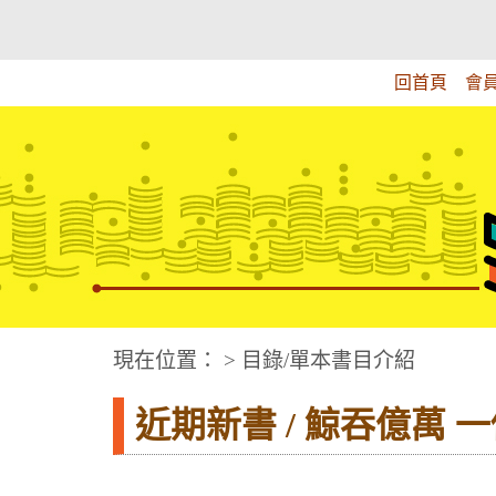
跳
:::上側區塊
教育部華文視障電子圖書館
到
主
回首頁
會
要
內
容
華文視障電子圖書網
:::中央區塊
現在位置： > 目錄/單本書目介紹
近期新書 / 鯨吞億萬