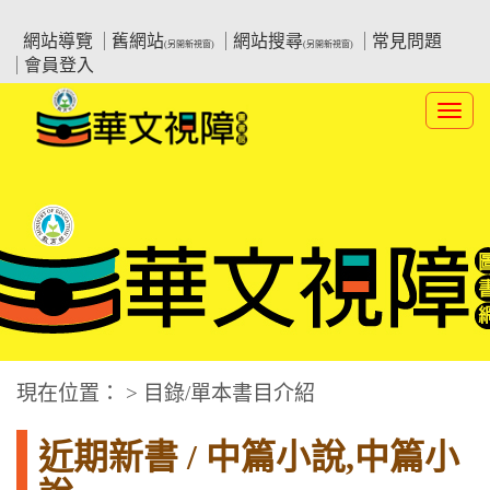
跳
:::上側區塊
教育部華文視障電子圖書館
到
網站導覽
舊網站
網站搜尋
常見問題
(另開新視窗)
(另開新視窗)
主
會員登入
要
內
Toggl
容
navig
華文視障電子圖書網
:::中央區塊
現在位置： > 目錄/單本書目介紹
近期新書 / 中篇小說,中篇小