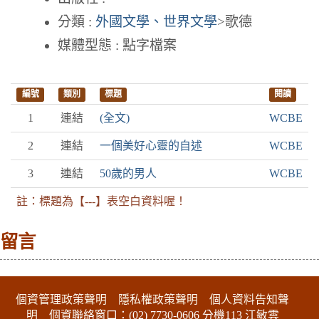
分類 :
外國文學、世界文學
>歌德
媒體型態 : 點字檔案
編號
類別
標題
閱讀
1
連結
(全文)
WCBE
2
連結
一個美好心靈的自述
WCBE
3
連結
50歲的男人
WCBE
註：標題為【---】表空白資料喔！
留言
:::下側區塊
個資管理政策聲明
隱私權政策聲明
個人資料告知聲
明
個資聯絡窗口：(02) 7730-0606 分機113 江敏雲