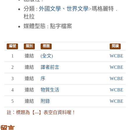
分類 :
外國文學、世界文學
>瑪格麗特﹒
杜拉
媒體型態 : 點字檔案
編號
類別
標題
閱讀
1
連結
(全文)
WCBE
2
連結
譯者前言
WCBE
3
連結
序
WCBE
4
連結
物質生活
WCBE
5
連結
附錄
WCBE
註：標題為【---】表空白資料喔！
留言