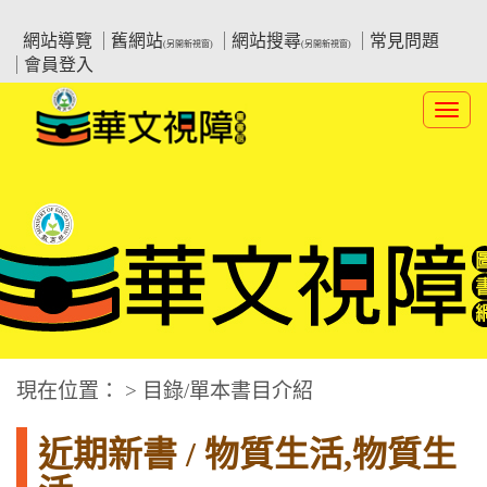
跳
:::上側區塊
教育部華文視障電子圖書館
到
網站導覽
舊網站
網站搜尋
常見問題
(另開新視窗)
(另開新視窗)
主
會員登入
要
內
Toggl
容
navig
華文視障電子圖書網
:::中央區塊
現在位置： > 目錄/單本書目介紹
近期新書 / 物質生活,物質生