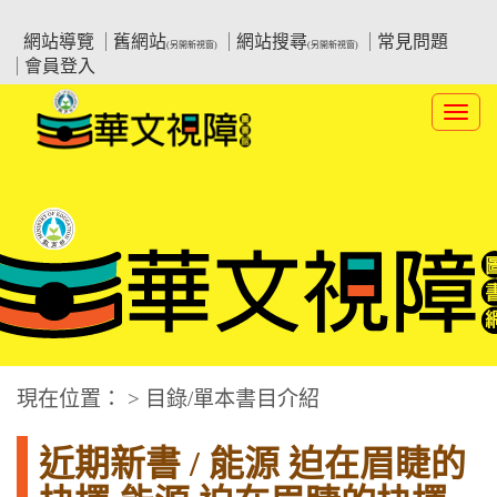
跳
:::上側區塊
教育部華文視障電子圖書館
到
網站導覽
舊網站
網站搜尋
常見問題
(另開新視窗)
(另開新視窗)
主
會員登入
要
內
Toggl
容
navig
華文視障電子圖書網
:::中央區塊
現在位置： > 目錄/單本書目介紹
近期新書 / 能源 迫在眉睫的