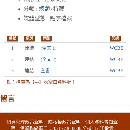
分類 :
總類
>特藏
媒體型態 : 點字檔案
編號
類別
標題
閱讀
1
連結
(全文 1)
WCBE
2
連結
(全文 2)
WCBE
3
連結
全書
WCBE
註：標題為【---】表空白資料喔！
留言
:::下側區塊
個資管理政策聲明
隱私權政策聲明
個人資料告知聲
明
個資聯絡窗口：(02) 7730-0606 分機113 江敏雲