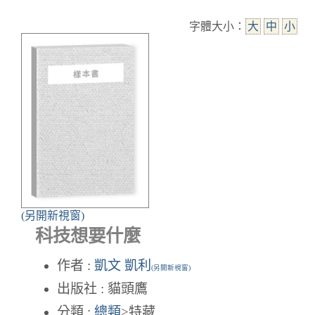
字體大小：
大
中
小
(另開新視窗)
科技想要什麼
作者 :
凱文 凱利
(另開新視窗)
出版社 : 貓頭鷹
分類 :
總類
>特藏