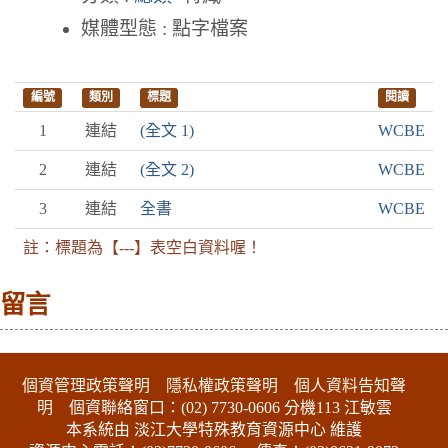
媒體型態 : 點字檔案
編號
類別
標題
閱讀
1
連結
(全文 1)
WCBE
2
連結
(全文 2)
WCBE
3
連結
全書
WCBE
註：標題為【---】表空白資料喔！
留言
:::下側區塊
個資管理政策聲明
隱私權政策聲明
個人資料告知聲
明
個資聯絡窗口：(02) 7730-0606 分機113 江敏雲
本系統由 淡江大學特殊教育資源中心 維護