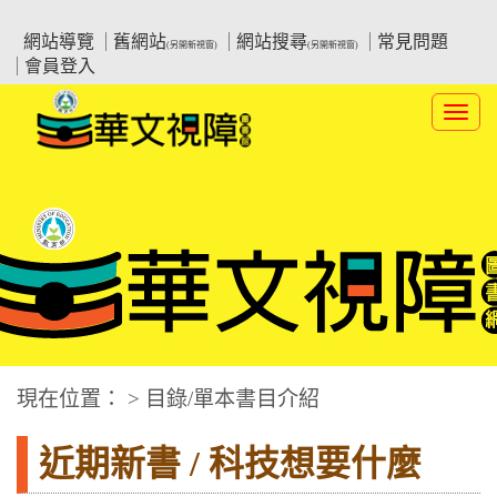
跳
:::上側區塊
教育部華文視障電子圖書館
到
網站導覽
舊網站
網站搜尋
常見問題
(另開新視窗)
(另開新視窗)
主
會員登入
要
內
Toggl
容
navig
華文視障電子圖書網
:::中央區塊
現在位置： > 目錄/單本書目介紹
近期新書 / 科技想要什麼