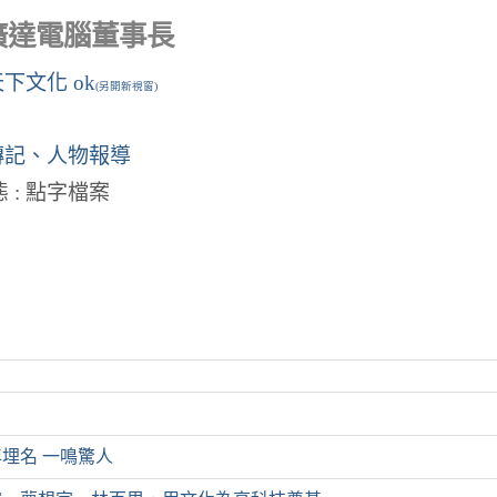
廣達電腦董事長
下文化 ok
(另開新視窗)
傳記、人物報導
 : 點字檔案
埋名 一鳴驚人