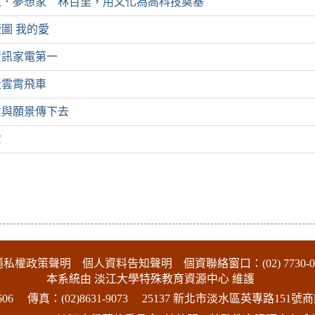
家．夢想家 林百里，用文化為高科技奠基
圖 我的愛
資訊家電第一
造雲霄飛車
意與願景傳下去
亡
隱私權政策聲明
個人資料告知聲明
個資聯絡窗口：(02) 7730-0
本系統由 淡江大學特殊教育資源中心 維護
06
傳真：(02)8631-9073
25137 新北市淡水區英專路151號商