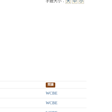
字體大小：
大
中
小
閱讀
WCBE
WCBE