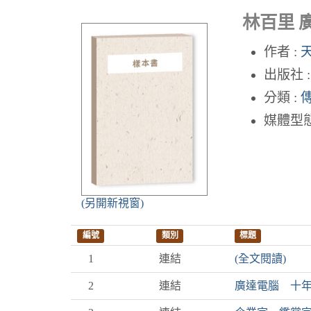
林百里 
作者 :
天
出版社 :
分類 :
媒體型態
(另開新視窗)
編號
類別
標題
1
連結
(全文閱讀)
2
連結
廣達電腦 十年