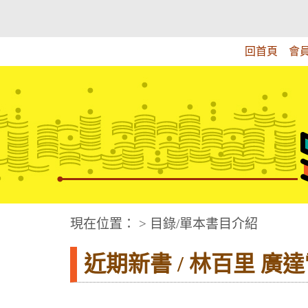
跳
:::上側區塊
教育部華文視障電子圖書館
到
主
回首頁
會
要
內
容
華文視障電子圖書網
:::中央區塊
現在位置： > 目錄/單本書目介紹
近期新書 / 林百里 廣