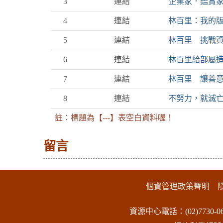
3
連結
企業家．鑑賞
4
連結
林百里：我的版
5
連結
林百里 挑戰
6
連結
林百里給部屬
7
連結
林百里 讓善
8
連結
不努力，就滅
註：標題為【---】表空白資料喔！
留言
:::下側區塊
個資管理政策聲明
資源中心電話：(02)7730-06