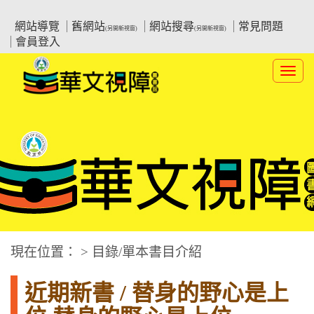
跳
:::上側區塊
教育部華文視障電子圖書館
到
網站導覽
舊網站
網站搜尋
常見問題
(另開新視窗)
(另開新視窗)
主
會員登入
要
內
Toggl
容
navig
華文視障電子圖書網
:::中央區塊
現在位置： > 目錄/單本書目介紹
近期新書 / 替身的野心是上