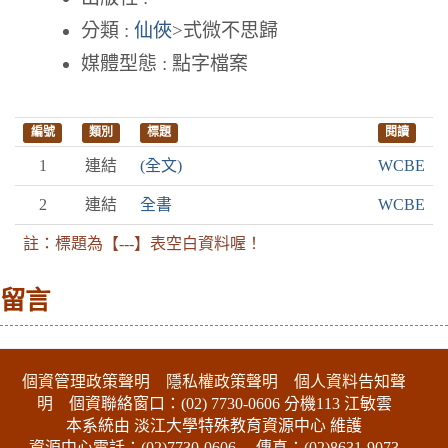
分類 :
仙俠
>式微不思歸
媒體型態 : 點字檔案
編號
類別
標題
閱讀
1
連結
(全文)
WCBE
2
連結
全書
WCBE
註：標題為【---】表空白資料喔！
留言
:::下側區塊
個資管理政策聲明
隱私權政策聲明
個人資料告知聲
明
個資聯絡窗口：(02) 7730-0606 分機113 江敏雲
本系統由 淡江大學特殊教育資源中心 維護
資源中心電話：(02)7730-0606
傳真：(02)8631-9073