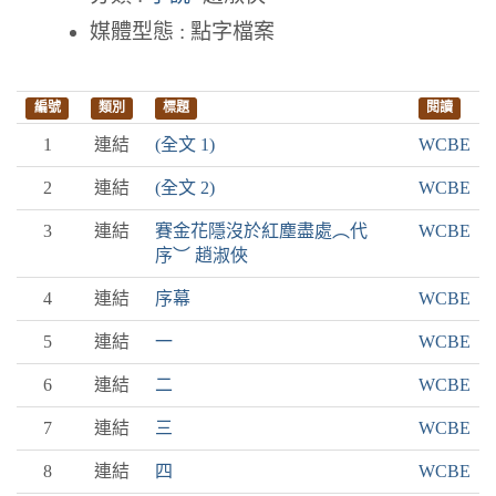
媒體型態 : 點字檔案
編號
類別
標題
閱讀
1
連結
(全文 1)
WCBE
2
連結
(全文 2)
WCBE
3
連結
賽金花隱沒於紅塵盡處︵代
WCBE
序︶ 趙淑俠
4
連結
序幕
WCBE
5
連結
一
WCBE
6
連結
二
WCBE
7
連結
三
WCBE
8
連結
四
WCBE