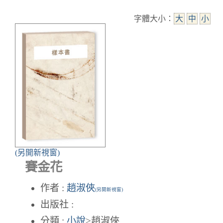
字體大小：
大
中
小
(另開新視窗)
賽金花
作者 :
趙淑俠
(另開新視窗)
出版社 :
分類 :
小說
>趙淑俠