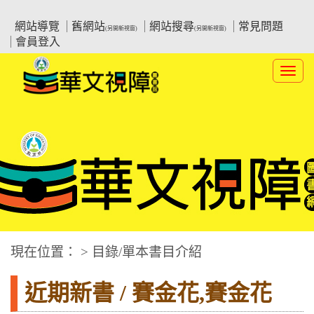
跳
:::上側區塊
教育部華文視障電子圖書館
到
網站導覽
舊網站
網站搜尋
常見問題
(另開新視窗)
(另開新視窗)
主
會員登入
要
內
Toggl
容
navig
華文視障電子圖書網
:::中央區塊
現在位置： > 目錄/單本書目介紹
近期新書 / 賽金花,賽金花