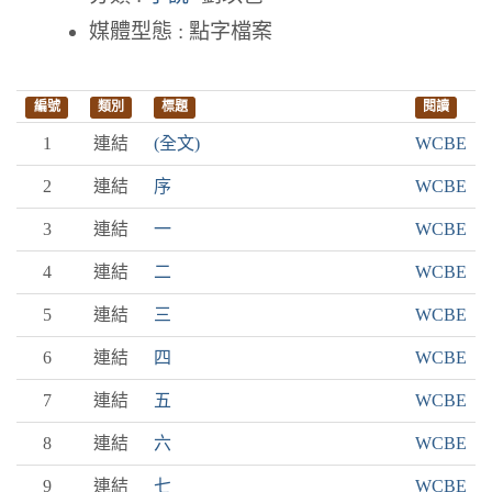
媒體型態 : 點字檔案
編號
類別
標題
閱讀
1
連結
(全文)
WCBE
2
連結
序
WCBE
3
連結
一
WCBE
4
連結
二
WCBE
5
連結
三
WCBE
6
連結
四
WCBE
7
連結
五
WCBE
8
連結
六
WCBE
9
連結
七
WCBE