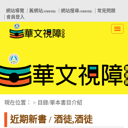
跳
:::上側區塊
教育部華文視障電子圖書館
到
網站導覽
舊網站
網站搜尋
常見問題
(另開新視窗)
(另開新視窗)
主
會員登入
要
內
Toggl
容
navig
華文視障電子圖書網
:::中央區塊
現在位置： > 目錄/單本書目介紹
近期新書 / 酒徒,酒徒