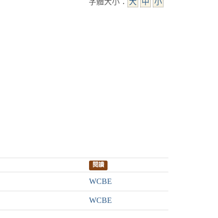
字體大小：
大
中
小
閱讀
WCBE
WCBE