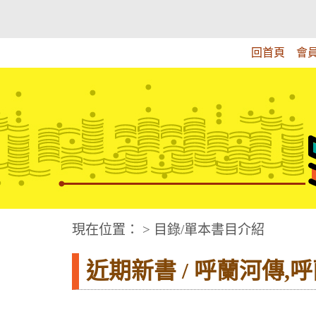
跳
:::上側區塊
教育部華文視障電子圖書館
到
主
回首頁
會
要
內
容
華文視障電子圖書網
:::中央區塊
現在位置： > 目錄/單本書目介紹
近期新書 / 呼蘭河傳,