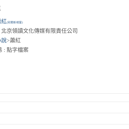
傳
蕭紅
(另開新視窗)
: 北京領讀文化傳媒有限責任公司
小說
>蕭紅
 : 點字檔案