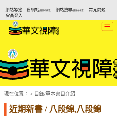
跳
:::上側區塊
教育部華文視障電子圖書館
到
網站導覽
舊網站
網站搜尋
常見問題
(另開新視窗)
(另開新視窗)
主
會員登入
要
內
Toggl
容
navig
華文視障電子圖書網
:::中央區塊
現在位置： > 目錄/單本書目介紹
近期新書 / 八段錦,八段錦