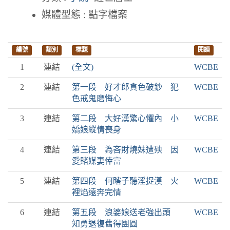
媒體型態 : 點字檔案
編號
類別
標題
閱讀
1
連結
(全文)
WCBE
2
連結
第一段 好才郎貪色破鈔 犯
WCBE
色戒鬼磨悔心
3
連結
第二段 大好漢驚心懼內 小
WCBE
嬌娘縱情喪身
4
連結
第三段 為吝財燒妹遭殃 因
WCBE
愛賭媒妻倖富
5
連結
第四段 何瞎子聽淫捉漢 火
WCBE
裡焰遠奔完情
6
連結
第五段 浪婆娘送老強出頭
WCBE
知勇退復舊得團圓