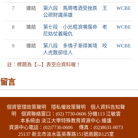
7
連結
第六段 馬周嗜酒受挫跌 王
WCBE
公疏財識英雄
8
連結
第七段 小光棍浪嘴傷命 老
WCBE
尼姑仗義報仇
9
連結
第八段 多情子漸得美境 咬
WCBE
人虎散卻佳人
註：標題為【---】表空白資料喔！
留言
:::下側區塊
個資管理政策聲明
隱私權政策聲明
個人資料告知聲
明
個資聯絡窗口：(02) 7730-0606 分機113 江敏雲
本系統由 淡江大學特殊教育資源中心 維護
資源中心電話：(02)7730-0606
傳真：(02)8631-9073
25137 新北市淡水區英專路151號商館B125室