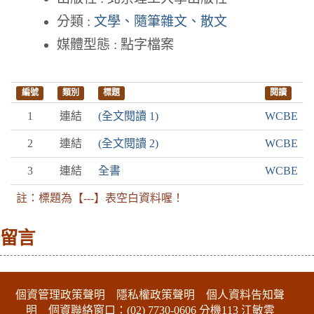
分類 :
文學、隨筆雜文、散文
媒體型態 : 點字檔案
編號
類別
標題
閱讀
1
連結
(全文閱讀 1)
WCBE
2
連結
(全文閱讀 2)
WCBE
3
連結
全書
WCBE
註：標題為【---】表空白資料喔！
留言
:::下側區塊
個資管理政策聲明
隱私權政策聲明
個人資料告知聲
明
個資聯絡窗口：(02) 7730-0606 分機113 江敏雲