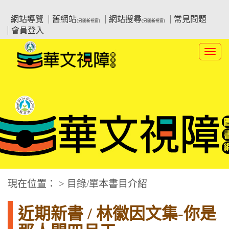
跳
:::上側區塊
教育部華文視障電子圖書館
到
網站導覽
舊網站
網站搜尋
常見問題
(另開新視窗)
(另開新視窗)
主
會員登入
要
內
Toggl
容
navig
華文視障電子圖書網
:::中央區塊
現在位置： > 目錄/單本書目介紹
近期新書 / 林徽因文集-你是