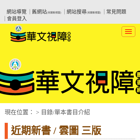
跳
:::上側區塊
教育部華文視障電子圖書館
到
網站導覽
舊網站
網站搜尋
常見問題
(另開新視窗)
(另開新視窗)
主
會員登入
要
內
Toggl
容
navig
華文視障電子圖書網
:::中央區塊
現在位置： > 目錄/單本書目介紹
近期新書 / 雲圖 三版