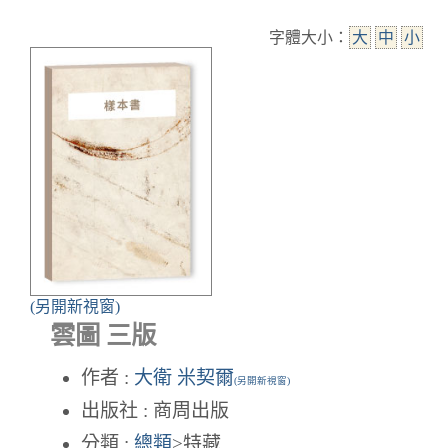
字體大小：
大
中
小
(另開新視窗)
雲圖 三版
作者 :
大衛 米契爾
(另開新視窗)
出版社 : 商周出版
分類 :
總類
>特藏