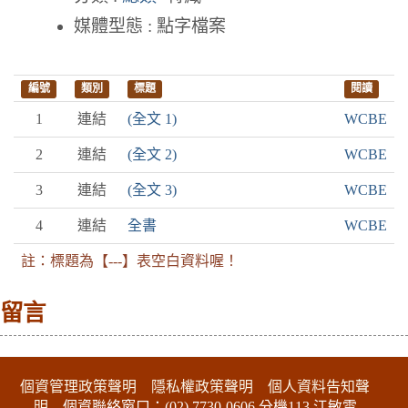
媒體型態 : 點字檔案
編號
類別
標題
閱讀
1
連結
(全文 1)
WCBE
2
連結
(全文 2)
WCBE
3
連結
(全文 3)
WCBE
4
連結
全書
WCBE
註：標題為【---】表空白資料喔！
留言
:::下側區塊
個資管理政策聲明
隱私權政策聲明
個人資料告知聲
明
個資聯絡窗口：(02) 7730-0606 分機113 江敏雲