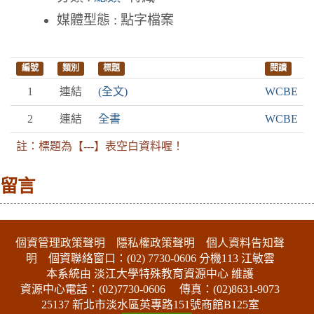
媒體型態 : 點字檔案
編號
類別
標題
閱讀
1
連結
(全文)
WCBE
2
連結
全書
WCBE
註：標題為【---】表空白資料喔！
留言
:::下側區塊
個資管理政策聲明
隱私權政策聲明
個人資料告知聲
明
個資聯絡窗口：(02) 7730-0606 分機113 江敏雲
本系統由 淡江大學特殊教育資源中心 維護
資源中心電話：(02)7730-0606
傳真：(02)8631-9073
25137 新北市淡水區英專路151號商館B125室