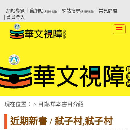
跳
:::上側區塊
教育部華文視障電子圖書館
到
網站導覽
舊網站
網站搜尋
常見問題
(另開新視窗)
(另開新視窗)
主
會員登入
要
內
Toggl
容
navig
華文視障電子圖書網
:::中央區塊
現在位置： > 目錄/單本書目介紹
近期新書 / 弒子村,弒子村