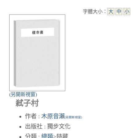
字體大小：
大
中
小
(另開新視窗)
弒子村
作者 :
木原音瀨
(另開新視窗)
出版社 : 獨步文化
分類 :
總類
>特藏