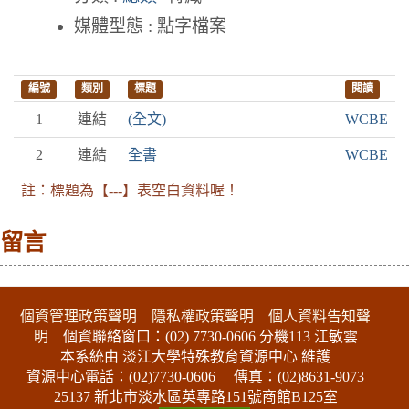
媒體型態 : 點字檔案
編號
類別
標題
閱讀
1
連結
(全文)
WCBE
2
連結
全書
WCBE
註：標題為【---】表空白資料喔！
留言
:::下側區塊
個資管理政策聲明
隱私權政策聲明
個人資料告知聲
明
個資聯絡窗口：(02) 7730-0606 分機113 江敏雲
本系統由 淡江大學特殊教育資源中心 維護
資源中心電話：(02)7730-0606
傳真：(02)8631-9073
25137 新北市淡水區英專路151號商館B125室