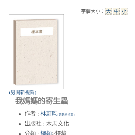
字體大小：
大
中
小
(另開新視窗)
我媽媽的寄生蟲
作者 :
林蔚昀
(另開新視窗)
出版社 : 木馬文化
分類 :
總類
>特藏