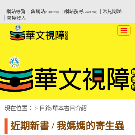
跳
:::上側區塊
教育部華文視障電子圖書館
到
網站導覽
舊網站
網站搜尋
常見問題
(另開新視窗)
(另開新視窗)
主
會員登入
要
內
Toggl
容
navig
華文視障電子圖書網
:::中央區塊
現在位置： > 目錄/單本書目介紹
近期新書 / 我媽媽的寄生蟲