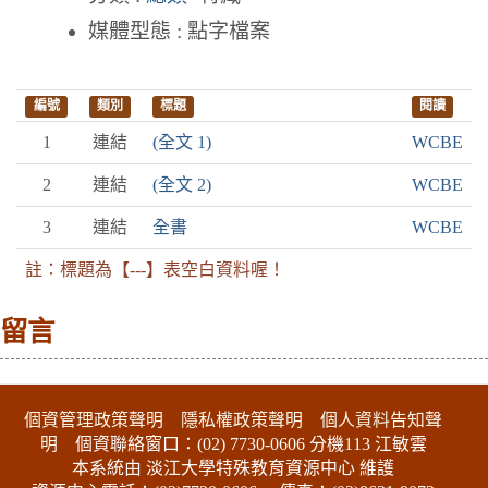
媒體型態 : 點字檔案
編號
類別
標題
閱讀
1
連結
(全文 1)
WCBE
2
連結
(全文 2)
WCBE
3
連結
全書
WCBE
註：標題為【---】表空白資料喔！
留言
:::下側區塊
個資管理政策聲明
隱私權政策聲明
個人資料告知聲
明
個資聯絡窗口：(02) 7730-0606 分機113 江敏雲
本系統由 淡江大學特殊教育資源中心 維護