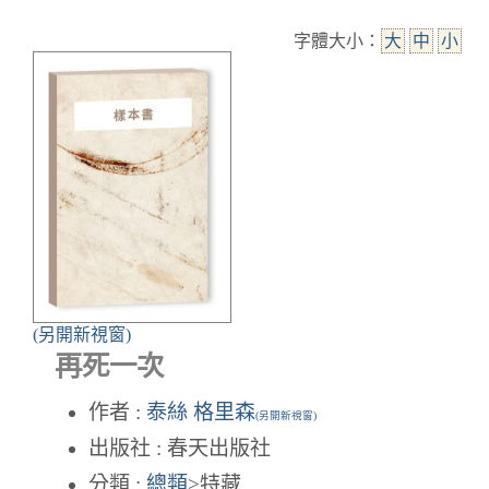
字體大小：
大
中
小
(另開新視窗)
再死一次
作者 :
泰絲 格里森
(另開新視窗)
出版社 : 春天出版社
分類 :
總類
>特藏