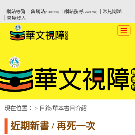
跳
:::上側區塊
教育部華文視障電子圖書館
到
網站導覽
舊網站
網站搜尋
常見問題
(另開新視窗)
(另開新視窗)
主
會員登入
要
內
Toggl
容
navig
華文視障電子圖書網
:::中央區塊
現在位置： > 目錄/單本書目介紹
近期新書 / 再死一次