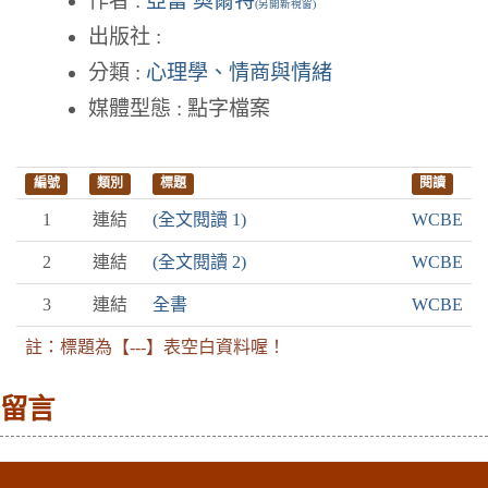
作者 :
亞當 奧爾特
(另開新視窗)
出版社 :
分類 :
心理學、情商與情緒
媒體型態 : 點字檔案
編號
類別
標題
閱讀
1
連結
(全文閱讀 1)
WCBE
2
連結
(全文閱讀 2)
WCBE
3
連結
全書
WCBE
註：標題為【---】表空白資料喔！
留言
:::下側區塊