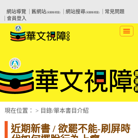
跳
:::上側區塊
教育部華文視障電子圖書館
到
網站導覽
舊網站
網站搜尋
常見問題
(另開新視窗)
(另開新視窗)
主
會員登入
要
內
Toggl
容
navig
華文視障電子圖書網
:::中央區塊
現在位置： > 目錄/單本書目介紹
近期新書 / 欲罷不能-刷屏時