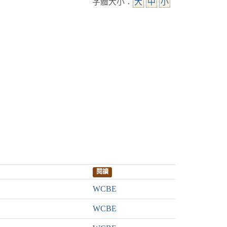
字體大小：
大
中
小
閱讀
WCBE
WCBE