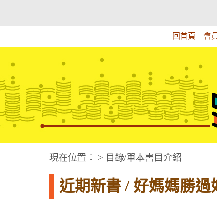
跳
:::上側區塊
教育部華文視障電子圖書館
到
主
回首頁
會
要
內
容
華文視障電子圖書網
:::中央區塊
現在位置： > 目錄/單本書目介紹
近期新書 / 好媽媽勝