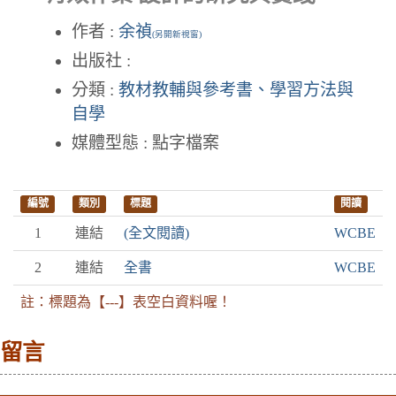
作者 :
余禎
(另開新視窗)
出版社 :
分類 :
教材教輔與參考書、學習方法與
自學
媒體型態 : 點字檔案
編號
類別
標題
閱讀
1
連結
(全文閱讀)
WCBE
2
連結
全書
WCBE
註：標題為【---】表空白資料喔！
留言
:::下側區塊