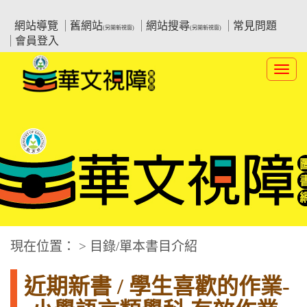
跳
:::上側區塊
教育部華文視障電子圖書館
到
網站導覽
舊網站
網站搜尋
常見問題
(另開新視窗)
(另開新視窗)
主
會員登入
要
內
Toggl
容
navig
華文視障電子圖書網
:::中央區塊
現在位置： > 目錄/單本書目介紹
近期新書 / 學生喜歡的作業-