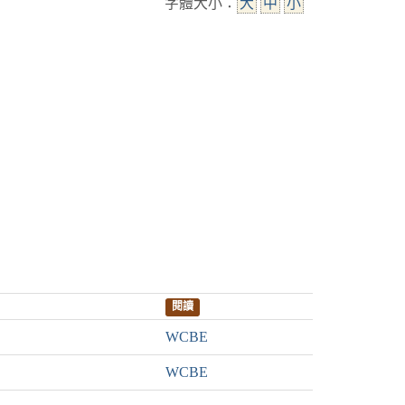
字體大小：
大
中
小
閱讀
WCBE
WCBE