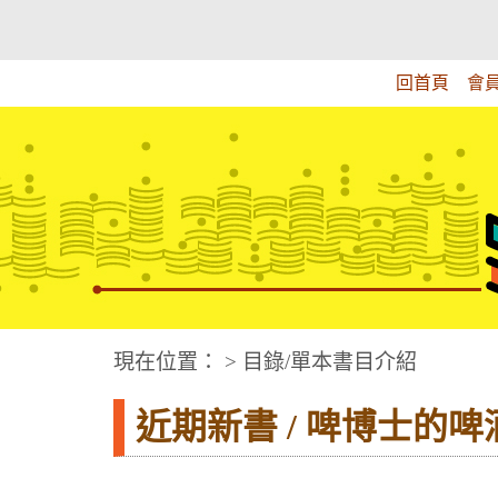
跳
:::上側區塊
教育部華文視障電子圖書館
到
主
回首頁
會
要
內
容
華文視障電子圖書網
:::中央區塊
現在位置： > 目錄/單本書目介紹
近期新書 / 啤博士的