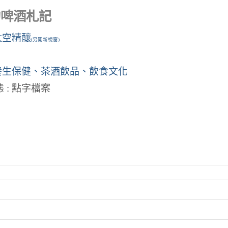
的啤酒札記
太空精釀
(另開新視窗)
養生保健、茶酒飲品、飲食文化
 : 點字檔案