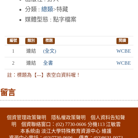
分類 :
總類
>特藏
媒體型態 : 點字檔案
編號
類別
標題
閱讀
1
連結
(全文)
WCBE
2
連結
全書
WCBE
註：標題為【---】表空白資料喔！
留言
:::下側區塊
個資管理政策聲明
隱私權政策聲明
個人資料告知聲
明
個資聯絡窗口：(02) 7730-0606 分機113 江敏雲
本系統由 淡江大學特殊教育資源中心 維護
資源中心電話：(02)7730-0606
傳真：(02)8631-9073