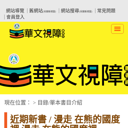
跳
:::上側區塊
教育部華文視障電子圖書館
到
網站導覽
舊網站
網站搜尋
常見問題
(另開新視窗)
(另開新視窗)
主
會員登入
要
內
Toggl
容
navig
華文視障電子圖書網
:::中央區塊
現在位置： > 目錄/單本書目介紹
近期新書 / 漫走 在熊的國度