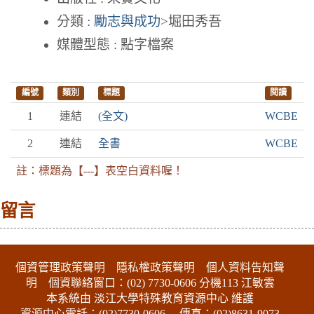
分類 :
勵志與成功
>堀田秀吾
媒體型態 : 點字檔案
編號
類別
標題
閱讀
1
連結
(全文)
WCBE
2
連結
全書
WCBE
註：標題為【---】表空白資料喔！
留言
:::下側區塊
個資管理政策聲明
隱私權政策聲明
個人資料告知聲
明
個資聯絡窗口：(02) 7730-0606 分機113 江敏雲
本系統由 淡江大學特殊教育資源中心 維護
資源中心電話：(02)7730-0606
傳真：(02)8631-9073