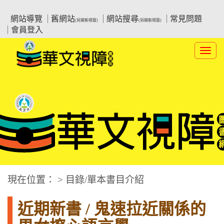
跳
:::上側區塊
教育部華文視障電子圖書館
到
網站導覽
舊網站
網站搜尋
常見問題
(另開新視窗)
(另開新視窗)
主
會員登入
要
內
Toggl
容
navig
華文視障電子圖書網
:::中央區塊
現在位置： > 目錄/單本書目介紹
近期新書 / 鬼速拉近關係的