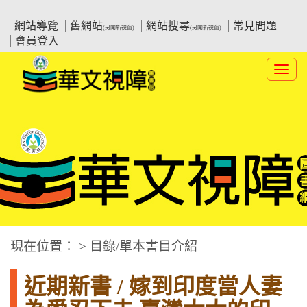
跳
:::上側區塊
教育部華文視障電子圖書館
到
網站導覽
舊網站
網站搜尋
常見問題
(另開新視窗)
(另開新視窗)
主
會員登入
要
內
Toggl
容
navig
華文視障電子圖書網
:::中央區塊
現在位置： > 目錄/單本書目介紹
近期新書 / 嫁到印度當人妻