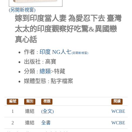
(另開新視窗)
嫁到印度當人妻 為愛忍下去 臺灣
太太的印度觀察好吃驚&異國戀
真心話
作者 :
印度 NG人七
(另開新視窗)
出版社 : 高寶
分類 :
總類
>特藏
媒體型態 : 點字檔案
編號
類別
標題
閱讀
1
連結
(全文)
WCBE
2
連結
全書
WCBE