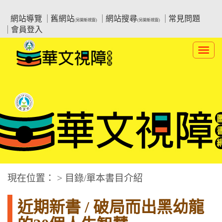
跳
:::上側區塊
教育部華文視障電子圖書館
到
網站導覽
舊網站
網站搜尋
常見問題
(另開新視窗)
(另開新視窗)
主
會員登入
要
內
Toggl
容
navig
華文視障電子圖書網
:::中央區塊
現在位置： > 目錄/單本書目介紹
近期新書 / 破局而出黑幼龍