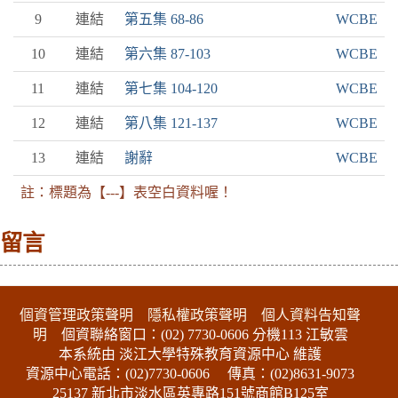
9
連結
第五集 68-86
WCBE
10
連結
第六集 87-103
WCBE
11
連結
第七集 104-120
WCBE
12
連結
第八集 121-137
WCBE
13
連結
謝辭
WCBE
註：標題為【---】表空白資料喔！
留言
:::下側區塊
個資管理政策聲明
隱私權政策聲明
個人資料告知聲
明
個資聯絡窗口：(02) 7730-0606 分機113 江敏雲
本系統由 淡江大學特殊教育資源中心 維護
資源中心電話：(02)7730-0606
傳真：(02)8631-9073
25137 新北市淡水區英專路151號商館B125室