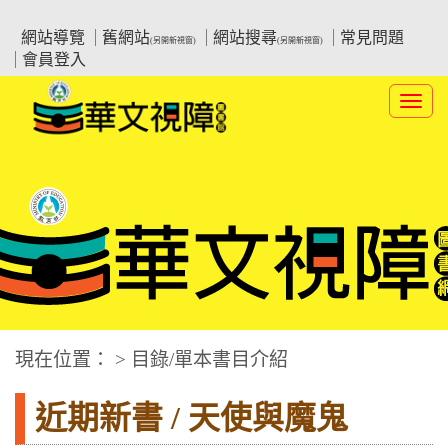
跳
:::上側區塊
教育部華文視障電子圖書館
到
網站導覽
舊網站
網站搜尋
常見問題
(另開新視窗)
(另開新視窗)
主
會員登入
要
內
Toggl
容
navig
華文視障電子圖書網
:::中央區塊
現在位置： > 目錄/單本書目介紹
近期新書 / 天使與魔鬼