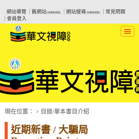
跳
:::上側區塊
教育部華文視障電子圖書館
到
網站導覽
舊網站
網站搜尋
常見問題
(另開新視窗)
(另開新視窗)
主
會員登入
要
內
Toggl
容
navig
華文視障電子圖書網
:::中央區塊
現在位置： > 目錄/單本書目介紹
近期新書 / 大騙局