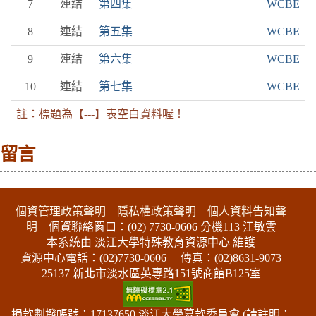
7
連結
第四集
WCBE
8
連結
第五集
WCBE
9
連結
第六集
WCBE
10
連結
第七集
WCBE
註：標題為【---】表空白資料喔！
留言
:::下側區塊
個資管理政策聲明
隱私權政策聲明
個人資料告知聲
明
個資聯絡窗口：(02) 7730-0606 分機113 江敏雲
本系統由 淡江大學特殊教育資源中心 維護
資源中心電話：(02)7730-0606
傳真：(02)8631-9073
25137 新北市淡水區英專路151號商館B125室
捐款劃撥帳號：17137650 淡江大學募款委員會 (請註明：