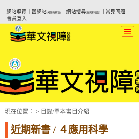
跳
:::上側區塊
教育部華文視障電子圖書館
到
網站導覽
舊網站
網站搜尋
常見問題
(另開新視窗)
(另開新視窗)
主
會員登入
要
內
Toggl
容
navig
華文視障電子圖書網
:::中央區塊
現在位置： > 目錄/單本書目介紹
近期新書 / ４應用科學