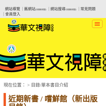
跳
:::上側區塊
教育部華文視障電子圖書館
到
網站導覽
舊網站
網站搜尋
常見問題
(另開新視窗)
(另開新視窗)
主
會員登入
要
內
Toggl
容
navig
華文視障電子圖書網
:::中央區塊
現在位置： > 目錄/單本書目介紹
近期新書 / 嚐鮮館（新出版