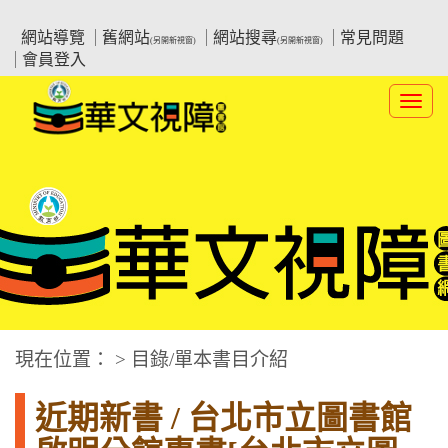
跳
:::上側區塊
教育部華文視障電子圖書館
到
網站導覽
舊網站
網站搜尋
常見問題
(另開新視窗)
(另開新視窗)
主
會員登入
要
內
Toggl
容
navig
華文視障電子圖書網
:::中央區塊
現在位置： > 目錄/單本書目介紹
近期新書 / 台北市立圖書館