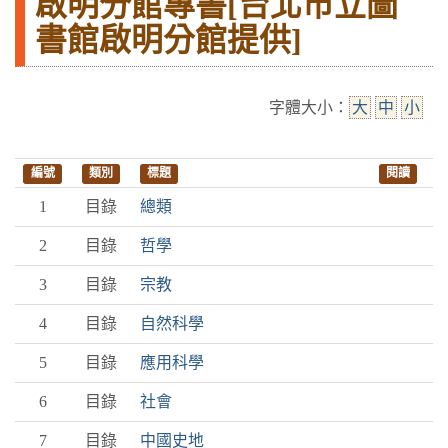
啟明分館專書[台北市立圖
書館啟明分館提供]
字體大小：
大
中
小
編號
類別
標題
閱讀
1
目錄
總類
2
目錄
哲學
3
目錄
宗教
4
目錄
自然科學
5
目錄
應用科學
6
目錄
社會
7
目錄
中國史地