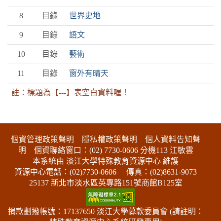
8
目錄
世界史地
9
目錄
語文
10
目錄
藝術
11
目錄
窗外有晴天
註：標題為【---】表空白資料喔！
:::下側區塊
個資管理政策聲明
隱私權政策聲明
個人資料告知聲
明
個資聯絡窗口：(02) 7730-0606 分機113 江敏雲
本系統由 淡江大學特殊教育資源中心 維護
資源中心電話：(02)7730-0606
傳真：(02)8631-9073
25137 新北市淡水區英專路151號商館B125室
捐款劃撥帳號：17137650 淡江大學募款委員會 (請註明：