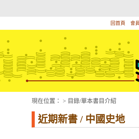
跳
:::上側區塊
教育部華文視障電子圖書館
到
主
回首頁
會
要
內
容
華文視障電子圖書網
:::中央區塊
現在位置： > 目錄/單本書目介紹
近期新書 / 中國史地