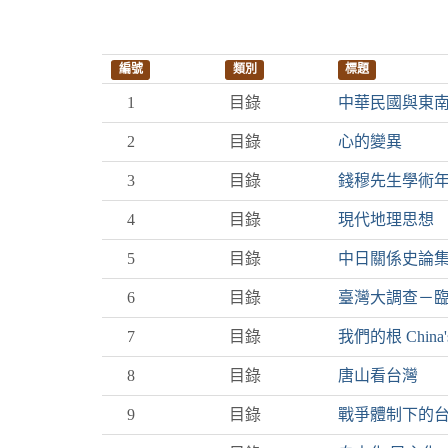
編號
類別
標題
1
目錄
中華民國與東
2
目錄
心的變異
3
目錄
錢穆先生學術
4
目錄
現代地理思想
5
目錄
中日關係史論
6
目錄
臺灣大調查－
7
目錄
我們的根 China's
8
目錄
唐山看台灣
9
目錄
戰爭體制下的