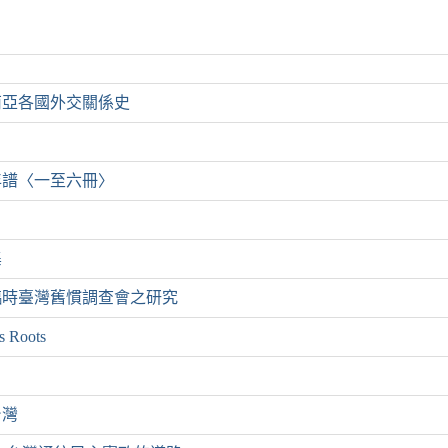
南亞各國外交關係史
年譜〈一至六冊〉
集
臨時臺灣舊慣調查會之研究
 Roots
台灣