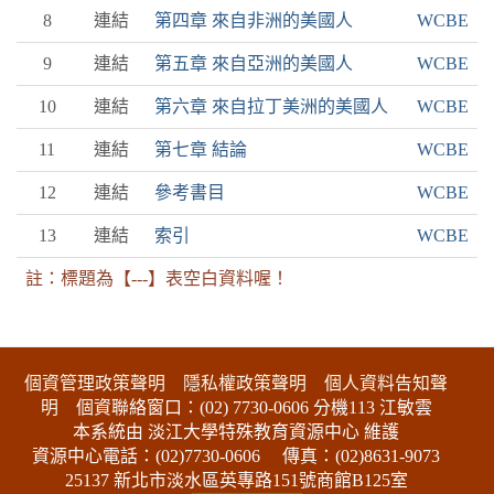
8
連結
第四章 來自非洲的美國人
WCBE
9
連結
第五章 來自亞洲的美國人
WCBE
10
連結
第六章 來自拉丁美洲的美國人
WCBE
11
連結
第七章 結論
WCBE
12
連結
參考書目
WCBE
13
連結
索引
WCBE
註：標題為【---】表空白資料喔！
:::下側區塊
個資管理政策聲明
隱私權政策聲明
個人資料告知聲
明
個資聯絡窗口：(02) 7730-0606 分機113 江敏雲
本系統由 淡江大學特殊教育資源中心 維護
資源中心電話：(02)7730-0606
傳真：(02)8631-9073
25137 新北市淡水區英專路151號商館B125室