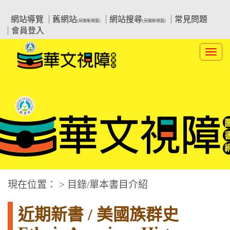
跳
:::上側區塊
教育部華文視障電子圖書館
到
網站導覽
舊網站
網站搜尋
常見問題
(另開新視窗)
(另開新視窗)
主
會員登入
要
內
Toggl
容
navig
華文視障電子圖書網
:::中央區塊
現在位置： > 目錄/單本書目介紹
近期新書 / 美國族群史