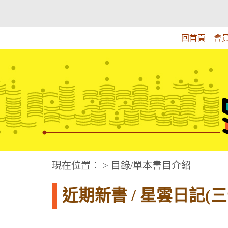
跳
:::上側區塊
教育部華文視障電子圖書館
到
主
回首頁
會
要
內
容
華文視障電子圖書網
:::中央區塊
現在位置： > 目錄/單本書目介紹
近期新書 / 星雲日記(三